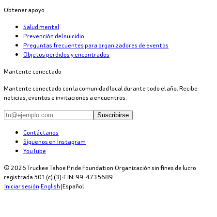
Obtener apoyo
Salud mental
Prevención del suicidio
Preguntas frecuentes para organizadores de eventos
Objetos perdidos y encontrados
Mantente conectado
Mantente conectado con la comunidad local durante todo el año. Recibe
noticias, eventos e invitaciones a encuentros.
Suscribirse
Contáctanos
Síguenos en Instagram
YouTube
©
2026
Truckee Tahoe Pride Foundation
·
Organización sin fines de lucro
registrada 501(c)(3)
·
EIN:
99-4735689
Iniciar sesión
·
English
|
Español